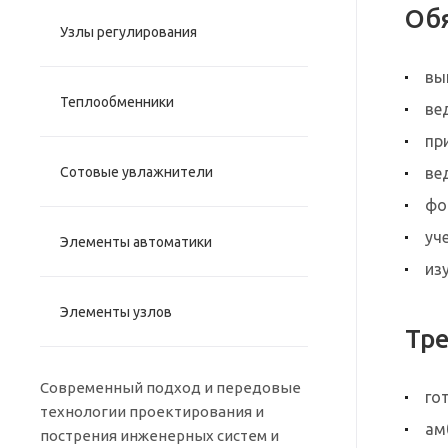
Обя
Узлы регулирования
вы
Теплообменники
ве
пр
Сотовые увлажнители
ве
фо
уч
Элементы автоматики
из
Элементы узлов
Тре
Современный подход и передовые
го
технологии проектирования и
ам
пострения инженерных систем и