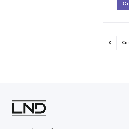
От
Сп