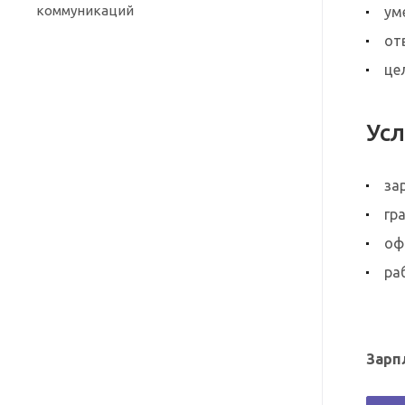
коммуникаций
ум
от
це
Усл
за
гра
оф
ра
Зарп