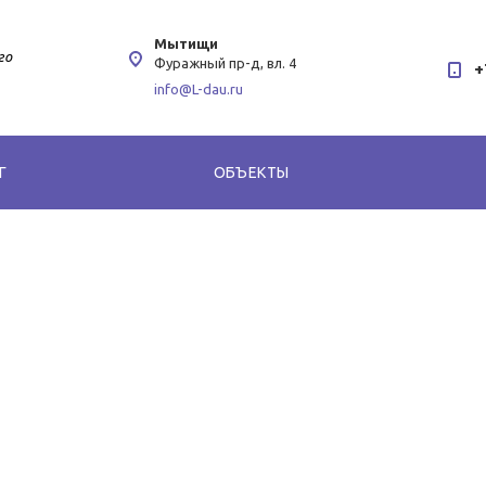
Мытищи
го
Фуражный пр-д, вл. 4
+
info@L-dau.ru
Г
ОБЪЕКТЫ