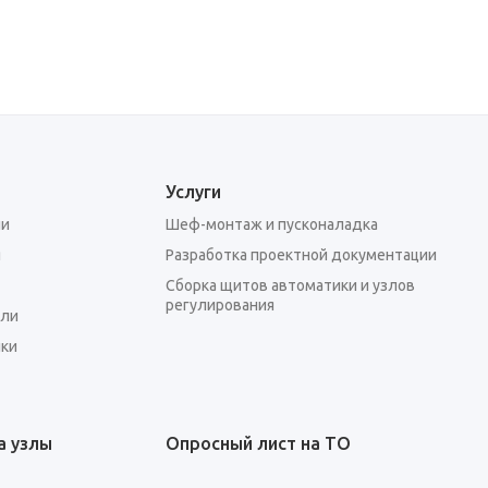
Услуги
ии
Шеф-монтаж и пусконаладка
я
Разработка проектной документации
Сборка щитов автоматики и узлов
регулирования
ели
ки
а узлы
Опросный лист на ТО